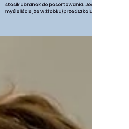
mody
Siedzę w kąciku, a wokół mnie rośnie
stosik ubranek do posortowania. Jeśli
myśleliście, że w żłobku/przedszkolu
najciekawsze rzeczy dzieją się na
zajęciach plastycznych, to znaczy, że
nigdy nie zaglądaliście do szafek w
szatni. Temat ubrań na zmianę to dla
nas, opiekunek, codzienne źródło
niespodzianek, uśmiechu, a czasem...
prawdziwych zagadek
detektywistycznych. A czasem wielka
hałda do identyfikacji która uwaga!!!
Nigdy nie zostaje rozładowana! To
akurat przykład z przedsz