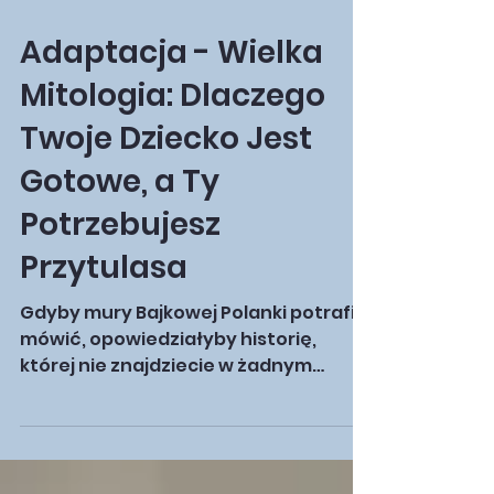
7 dni temu
8 minut(y) czytania
Adaptacja - Wielka
Mitologia: Dlaczego
Twoje Dziecko Jest
Gotowe, a Ty
Potrzebujesz
Przytulasa
Gdyby mury Bajkowej Polanki potrafiły
mówić, opowiedziałyby historię,
której nie znajdziecie w żadnym
akademickim podręczniku. To historia
o wielkim dramacie, który co roku
odgrywa się na tym samym