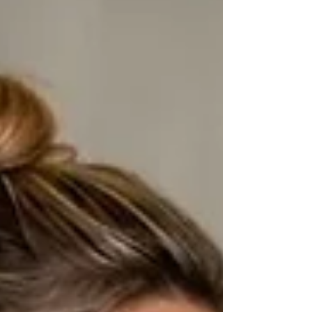
rekwizycie: przedszkolnej
wycieraczce. Z perspektywy 20 lat
obserwacji i ponad 1863 absolwentów
znamy ten scenariusz na pamięć.
Rodzic stoi na progu z sercem na
ramieniu, w oczach ma szklane łzy, a
w głowie katastroficzny film.
Tymczasem maluch rozpacza z
jednego prostego powodu: p