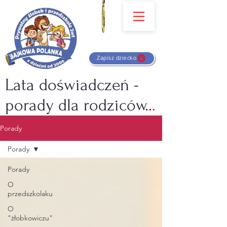
Zapisz dziecko
Lata doświadczeń -
porady dla rodziców..
.
Porady
Porady
Porady
O
przedszkolaku
O
"żłobkowiczu"