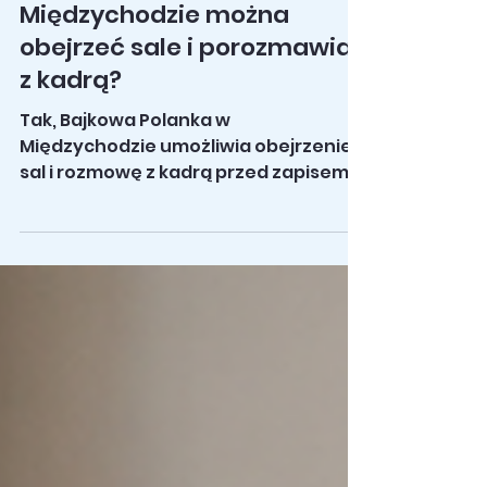
Bajkowej Polanki w
Międzychodzie można
obejrzeć sale i porozmawiać
z kadrą?
Tak, Bajkowa Polanka w
Międzychodzie umożliwia obejrzenie
sal i rozmowę z kadrą przed zapisem
dziecka. Wizyty odbywają się po
indywidualnym umówieniu
telefonicznym pod numerem 788 726
465. Placówka organizuje również
cykliczne Dni Otwarte (ostatnie
odbyły się w maju i czerwcu 2026).
Wizyta nie jest obowiązkowa, ale
aktywnie do niej zachęcamy jako do
kluczowego kroku przed podjęciem
decyzji. Decyzja o zapisaniu dziecka