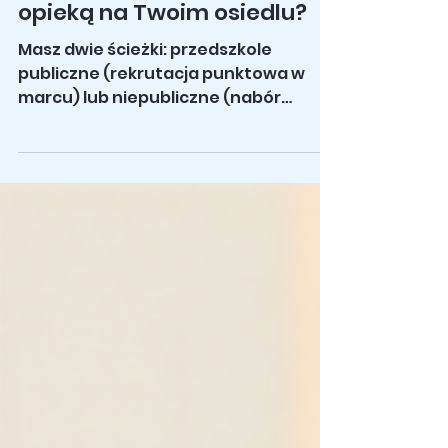
Poznaniu: jak wybrać
placówkę z codzienną
opieką na Twoim osiedlu?
Masz dwie ścieżki: przedszkole
publiczne (rekrutacja punktowa w
marcu) lub niepubliczne (nabór
całoroczny, szersza oferta). Kluczowe
kryteria to lokalizacja do 1-2 km,
godziny otwarcia, kameralność
grupy, wyżywienie, zajęcia
dodatkowe w cenie oraz program
adaptacji. Ten artykuł przeprowadzi
Cię przez cały proces krok po kroku.