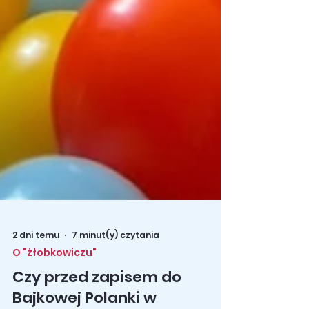
2 dni temu
7 minut(y) czytania
O "żłobkowiczu"
Czy przed zapisem do