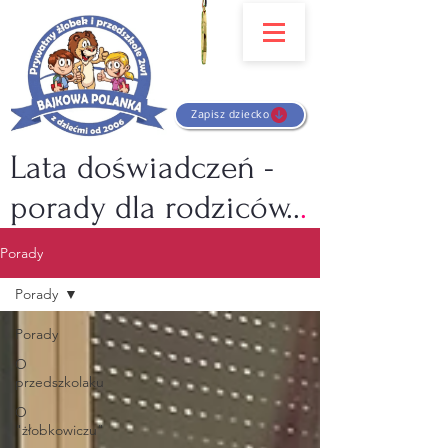
Zapisz dziecko
Lata doświadczeń -
porady dla rodziców..
.
Porady
Porady
Porady
O
przedszkolaku
O
"żłobkowiczu"