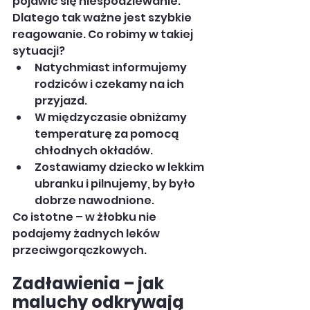
pojawić się niespodziewanie. 
Dlatego tak ważne jest szybkie 
reagowanie. Co robimy w takiej 
sytuacji?
Natychmiast informujemy 
rodziców i czekamy na ich 
przyjazd.
W międzyczasie obniżamy 
temperaturę za pomocą 
chłodnych okładów.
Zostawiamy dziecko w lekkim 
ubranku i pilnujemy, by było 
dobrze nawodnione.
Co istotne – w żłobku nie 
podajemy żadnych leków 
przeciwgorączkowych.
Zadławienia – jak 
maluchy odkrywają 