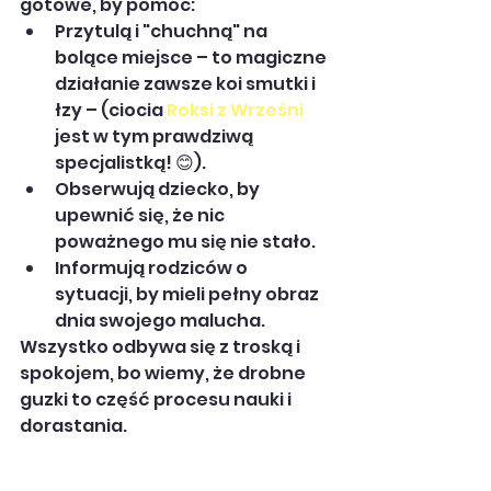
gotowe, by pomóc:
Przytulą i "chuchną" na 
bolące miejsce – to magiczne 
działanie zawsze koi smutki i 
łzy – (ciocia 
Roksi z Wrześni
jest w tym prawdziwą 
specjalistką! 😊).
Obserwują dziecko, by 
upewnić się, że nic 
poważnego mu się nie stało.
Informują rodziców o 
sytuacji, by mieli pełny obraz 
dnia swojego malucha.
Wszystko odbywa się z troską i 
spokojem, bo wiemy, że drobne 
guzki to część procesu nauki i 
dorastania.