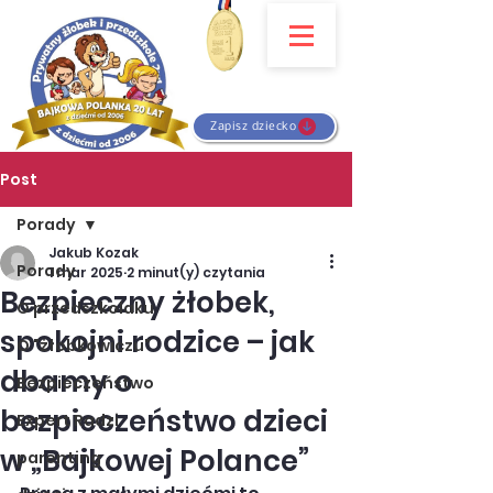
Zapisz dziecko
Post
Porady
Jakub Kozak
Porady
1 mar 2025
2 minut(y) czytania
Bezpieczny żłobek,
O przedszkolaku
spokojni rodzice – jak
O "żłobkowiczu"
dbamy o
Bezpieczeństwo
bezpieczeństwo dzieci
Expert Radzi
w „Bajkowej Polance”
parenting