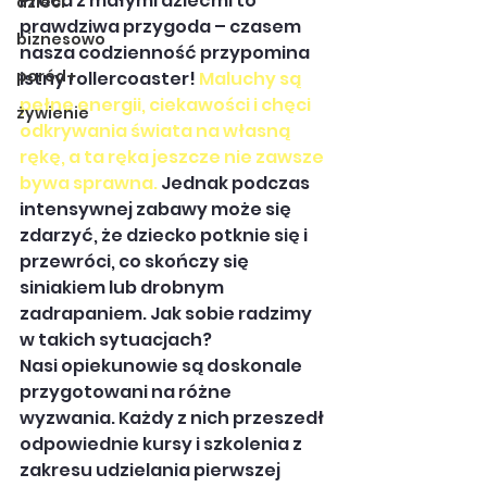
Praca z małymi dziećmi to 
dzieci
prawdziwa przygoda – czasem 
biznesowo
nasza codzienność przypomina 
poród+
istny rollercoaster! 
Maluchy są 
pełne energii, ciekawości i chęci 
żywienie
odkrywania świata na własną 
rękę, a ta ręka jeszcze nie zawsze 
bywa sprawna.
 Jednak podczas 
intensywnej zabawy może się 
zdarzyć, że dziecko potknie się i 
przewróci, co skończy się 
siniakiem lub drobnym 
zadrapaniem. Jak sobie radzimy 
w takich sytuacjach?
Nasi opiekunowie są doskonale 
przygotowani na różne 
wyzwania. Każdy z nich przeszedł 
odpowiednie kursy i szkolenia z 
zakresu udzielania pierwszej 