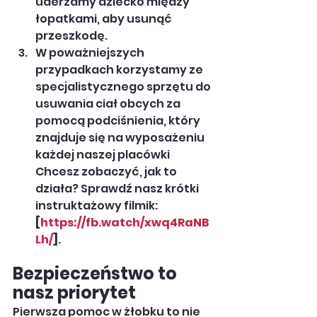
uderzamy dziecko między 
łopatkami, aby usunąć 
przeszkodę.
W poważniejszych 
przypadkach korzystamy ze 
specjalistycznego sprzętu do 
usuwania ciał obcych za 
pomocą podciśnienia, który 
znajduje się na wyposażeniu 
każdej naszej placówki 
Chcesz zobaczyć, jak to 
działa? Sprawdź nasz krótki 
instruktażowy filmik: 
[
https://fb.watch/xwq4RaNB
Lh/
]
.
Bezpieczeństwo to 
nasz priorytet
Pierwsza pomoc w żłobku to nie 