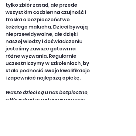
tylko zbiór zasad, ale przede 
wszystkim codzienna czujność i 
troska o bezpieczeństwo 
każdego malucha. Dzieci bywają 
nieprzewidywalne, ale dzięki 
naszej wiedzy i doświadczeniu 
jesteśmy zawsze gotowi na 
różne wyzwania. Regularnie 
uczestniczymy w szkoleniach, by 
stale podnosić swoje kwalifikacje 
i zapewniać najlepszą opiekę.
Wasze dzieci są u nas bezpieczne, 
a Wy – drodzy rodzice – możecie 
spać spokojnie! 😊
Magdalena Milczewska
kierownik żłobka Bajkowa Polanka