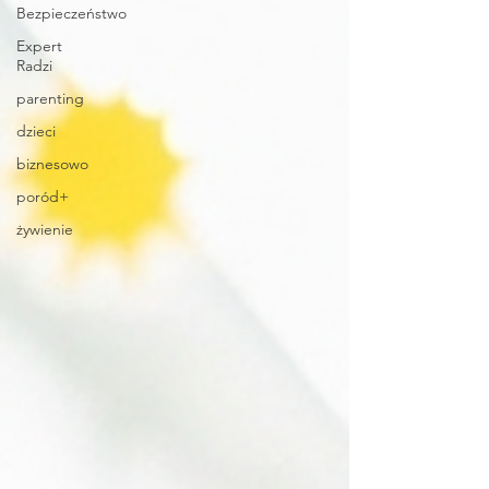
Bezpieczeństwo
Expert
Radzi
parenting
dzieci
biznesowo
poród+
żywienie