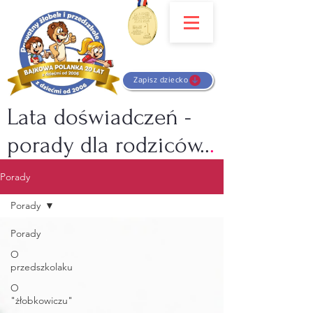
Zapisz dziecko
Lata doświadczeń -
porady dla rodziców..
.
Porady
Porady
Porady
O
przedszkolaku
O
"żłobkowiczu"