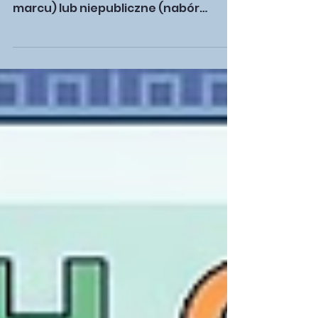
Masz dwie ścieżki: przedszkole
publiczne (rekrutacja punktowa w
marcu) lub niepubliczne (nabór
całoroczny, szersza oferta). Kluczowe
kryteria to lokalizacja do 1-2 km,
godziny otwarcia, kameralność
grupy, wyżywienie, zajęcia
dodatkowe w cenie oraz program
adaptacji. Ten artykuł przeprowadzi
Cię przez cały proces krok po kroku.