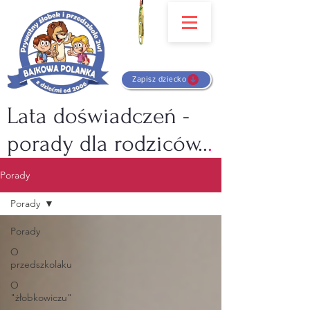
Zapisz dziecko
Lata doświadczeń -
porady dla rodziców..
.
Porady
Porady
Porady
O
przedszkolaku
O
"żłobkowiczu"