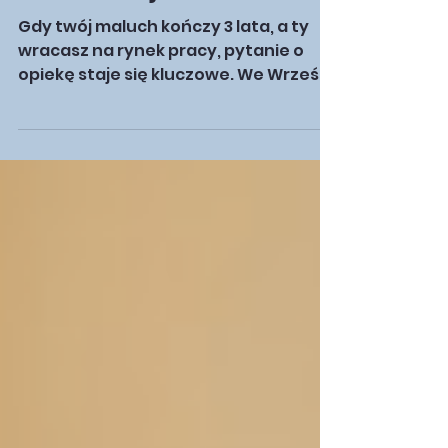
mieć pewność
rezerwacji
Gdy twój maluch kończy 3 lata, a ty
wracasz na rynek pracy, pytanie o
opiekę staje się kluczowe. We Wrześni,
jak w wielu miastach Wielkopolski,
miejsca w publicznych placówkach
opiekuńczych są na wagę złota. Brak
żłobka gminnego sprawia, że rodzice
3-latków często stają pod ścianą –
szukają, dzwonią, odkładają decyzję.
A czas ucieka. Tymczasem
rozwiązanie jest na wyciągnięcie ręki:
prywatny żłobek dla 3-latka we
Wrześni istnieje i można do niego
zapisać dziecko przez internet