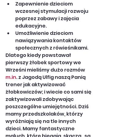
Zapewnienie dzieciom 
wczesnej stymulacji rozwoju 
poprzez zabawy i zajęcia 
edukacyjne.
Umożliwienie dzieciom 
nawiązywania kontaktów 
społecznych z rówieśnikami.
Dlatego kiedy powstawał 
pierwszy żłobek sportowy we 
Wrześni mieliśmy dużo rozmów 
m.in
. z Jagodą Ulfig naszą Panią 
trener jak aktywizować 
żłobkowiczów; i wiecie co sami się 
zaktywizowali zdobywając 
poszczególne umiejętności. Dziś 
mamy przedszkolaków, którzy 
wyróżniają się na tle innych 
dzieci. Mamy fantastyczne 
maluch, które biegają, skaczą , są 