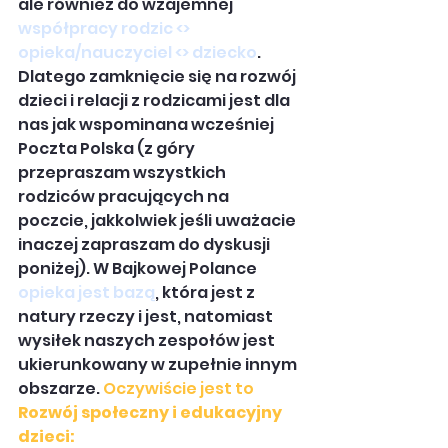
ale również do wzajemnej 
współpracy rodzic <> 
opieka/nauczyciel <> dziecko
. 
Dlatego zamknięcie się na rozwój 
dzieci i relacji z rodzicami jest dla 
nas jak wspominana wcześniej 
Poczta Polska (z góry 
przepraszam wszystkich 
rodziców pracujących na 
poczcie, jakkolwiek jeśli uważacie 
inaczej zapraszam do dyskusji 
poniżej). W Bajkowej Polance 
opieka jest bazą
, która jest z 
natury rzeczy i jest, natomiast 
wysiłek naszych zespołów jest 
ukierunkowany w zupełnie innym 
obszarze. 
Oczywiście jest to 
Rozwój społeczny i edukacyjny 
dzieci: