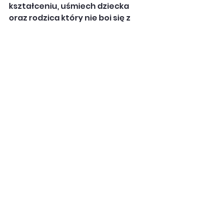
kształceniu, uśmiech dziecka 
oraz rodzica który nie boi się z 
nami wchodzić w dialog, a każdy 
temat można omówić i znaleźć 
rozwiązanie dla każdego 
problemu.
Serdecznie pozdrawiamy
Zespół Bajkowa Polanka
O przedszkolaku
O "żłobkowiczu"
Zobacz wszystkie
Ostatnie posty