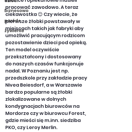
rodzice i opiekunowie musieli 
dzieci
pracować zawodowo. A teraz 
biznesowo
ciekawostka 😊 Czy wiecie, że 
poród+
pierwsze żłobki powstawały w 
miejscach takich jak fabryki aby 
żywienie
umożliwić pracującym rodzicom 
pozostawienie dzieci pod opieką. 
Ten model oczywiście 
przekształcony i dostosowany 
do naszych czasów funkcjonuje 
nadal. W Poznaniu jest np. 
przedszkole przy zakładzie pracy 
Nivea Beiesdorf, a w Warszawie 
bardzo popularne są żłobki 
zlokalizowane w dolnych 
kondygnacjach biurowców na 
Mordorze czy w biurowcu Forest, 
gdzie mieści się m.inn. siedziba 
PKO, czy Leroy Merlin.