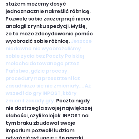
stażem możemy dosyć 
jednoznacznie nakreślić różnicę. 
Pozwolę sobie zaczerpnąć nieco 
analogii z rynku spedycji. Myślę, 
że to może zdecydowanie pomóc 
wyobrazić sobie różnicę. 
Jeszcze 
niedawno nie wyobrażaliśmy 
sobie życia bez Poczty Polskiej 
molocha dotowanego przez 
Państwo, gdzie procesy, 
procedury na przestrzeni lat 
zasadniczo się nie zmieniały…. Aż 
wszedł do gry INPOST, który 
zmienił zasady gry. 
Poczta nigdy 
nie dostrzegła swojej największej 
słabości, czyli kolejek. INPOST na 
tym braku zbudował swoje 
imperium pozwolił ludziom 
odwrócić sytuację 
- to paczki 