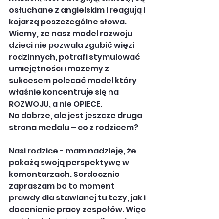
osłuchane z angielskim i reagują i 
kojarzą poszczególne słowa. 
Wiemy, ze nasz model rozwoju 
dzieci nie pozwala zgubić więzi 
rodzinnych, potrafi stymulować 
umiejętności i możemy z 
sukcesem polecać model który 
właśnie koncentruje się na 
ROZWOJU, a nie OPIECE.
No dobrze, ale jest jeszcze druga 
strona medalu – co z rodzicem?
Nasi rodzice - mam nadzieję, że 
pokażą swoją perspektywę w 
komentarzach. Serdecznie 
zapraszam bo to moment 
prawdy dla stawianej tu tezy, jak i 
docenienie pracy zespołów. Więc 