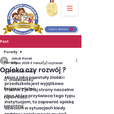
Zapisz dziecko
Post
Porady
Jakub Kozak
Porady
11 mar 2025
3 minut(y) czytania
Opieka czy rozwój ?
O przedszkolaku
Misja z jaką powstały żłobki i 
O "żłobkowiczu"
przedszkola jest wyjątkowo 
Bezpieczeństwo
trudna. Z jednej strony naczelna 
idea, która przyświeca tego typu 
Expert Radzi
instytucjom, to zapewnić opiekę 
parenting
dzieciom w sytuacjach kiedy 