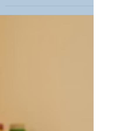
że dzieci nie szukają w nas kumpli do
negocjacji, ale silnych,
przewidywalnych opiekunów. Jeśli
Twoje „nie” często staje się „może”,
dziecko traci punkt odniesienia. Czas
to zmienić. Osobista refleksja: Kiedy
teoria zderza się z rzeczywistością
„Pamiętam dzień, w którym moje
własne dziecko, po intensywnym
dniu, urządziło w progu 20-minutową
awanturę o zdjęcie butów. Czułam, ja