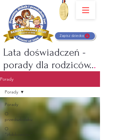
Zapisz dziecko
Lata doświadczeń -
porady dla rodziców..
.
Porady
Porady
Porady
O
przedszkolaku
O
"żłobkowiczu"