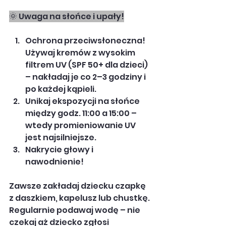
🌞 Uwaga na słońce i upały!
Ochrona przeciwsłoneczna! 
Używaj kremów z wysokim 
filtrem UV (SPF 50+ dla dzieci) 
– nakładaj je co 2–3 godziny i 
po każdej kąpieli.
Unikaj ekspozycji na słońce 
między godz. 11:00 a 15:00 – 
wtedy promieniowanie UV 
jest najsilniejsze.
Nakrycie głowy i 
nawodnienie!
Zawsze zakładaj dziecku czapkę 
z daszkiem, kapelusz lub chustkę.
Regularnie podawaj wodę – nie 
czekaj aż dziecko zgłosi 