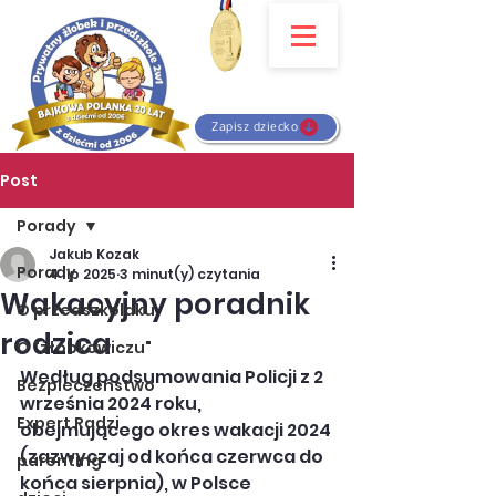
Zapisz dziecko
Post
Porady
Jakub Kozak
Porady
4 lip 2025
3 minut(y) czytania
Wakacyjny poradnik
O przedszkolaku
rodzica
O "żłobkowiczu"
Według podsumowania Policji z 2 
Bezpieczeństwo
września 2024 roku, 
Expert Radzi
obejmującego okres wakacji 2024 
(zazwyczaj od końca czerwca do 
parenting
końca sierpnia), w Polsce 