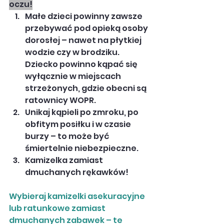
oczu!
Małe dzieci powinny zawsze 
przebywać pod opieką osoby 
dorosłej – nawet na płytkiej 
wodzie czy w brodziku. 
Dziecko powinno kąpać się 
wyłącznie w miejscach 
strzeżonych, gdzie obecni są 
ratownicy WOPR.
Unikaj kąpieli po zmroku, po 
obfitym posiłku i w czasie 
burzy – to może być 
śmiertelnie niebezpieczne.
Kamizelka zamiast 
dmuchanych rękawków!
Wybieraj kamizelki asekuracyjne 
lub ratunkowe zamiast 
dmuchanych zabawek – te 