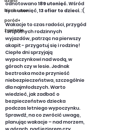
dzieci
odnotowano 
189 utonięć
. Wśród 
tych utonięć, 
13 ofiar to dzieci
. :(
biznesowo
poród+
Wakacje to czas radości, przygód 
żywienie
i wspólnych rodzinnych 
wyjazdów, patrząc na pierwszy 
akapit - przygotuj się i rodzinę! 
Ciepłe dni sprzyjają 
wypoczynkowi nad wodą, w 
górach czy w lesie. Jednak 
beztroska może przynieść 
niebezpieczeństwa, szczególnie 
dla najmłodszych. Warto 
wiedzieć, jak zadbać o 
bezpieczeństwo dziecka 
podczas letniego wypoczynku. 
Sprawdź, na co zwrócić uwagę, 
planując wakacje – nad morzem, 
w górach, nad jeziorem czy 