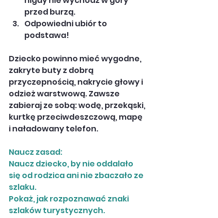
nigdy nie wychodź w góry 
przed burzą.
Odpowiedni ubiór to 
podstawa!
Dziecko powinno mieć wygodne, 
zakryte buty z dobrą 
przyczepnością, nakrycie głowy i 
odzież warstwową. Zawsze 
zabieraj ze sobą: wodę, przekąski, 
kurtkę przeciwdeszczową, mapę 
i naładowany telefon.
Naucz zasad:
Naucz dziecko, by nie oddalało 
się od rodzica ani nie zbaczało ze 
szlaku.
Pokaż, jak rozpoznawać znaki 
szlaków turystycznych.