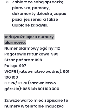
Zabierz ze sobą apteczkę 
pierwszej pomocy, 
dokumenty dziecka, zapas 
picia i jedzenia, a także 
ulubione zabawki.
☎️ Najważniejsze numery 
alarmowe:
Numer alarmowy ogólny: 112
Pogotowie ratunkowe: 999
Straż pożarna: 998
Policja: 997
WOPR (ratownictwo wodne): 601 
100 100
GOPR/TOPR (ratownictwo 
górskie): 985 lub 601 100 300
Zawsze warto mieć zapisane te 
numery w telefonie i nauczyć 