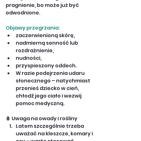
pragnienie, bo może już być 
odwodnione.
Objawy przegrzania:
zaczerwienioną skórę,
nadmierną senność lub 
rozdrażnienie,
nudności,
przyspieszony oddech.
W razie podejrzenia udaru 
słonecznego – natychmiast 
przenieś dziecko w cień, 
chłodź jego ciało i wezwij 
pomoc medyczną.
🐜 Uwaga na owady i rośliny
Latem szczególnie trzeba 
uważać na kleszcze, komary i 