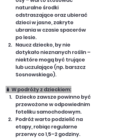
osy – warto stosować 
naturalne środki 
odstraszające oraz ubierać 
dzieci w jasne, zakryte 
ubrania w czasie spacerów 
po lesie.
Naucz dziecko, by nie 
dotykało nieznanych roślin – 
niektóre mogą być trujące 
lub uczulające (np. barszcz 
Sosnowskiego).
🧳 W podróży z dzieckiem:
Dziecko zawsze powinno być 
przewożone w odpowiednim 
foteliku samochodowym.
Podróż warto podzielić na 
etapy, robiąc regularne 
przerwy co 1,5–2 godziny.