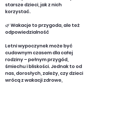
starsze dzieci, jak z nich 
korzystać.
🌿 Wakacje to przygoda, ale też 
odpowiedzialność
Letni wypoczynek może być 
cudownym czasem dla całej 
rodziny – pełnym przygód, 
śmiechu i bliskości. Jednak to od 
nas, dorosłych, zależy, czy dzieci 
wrócą z wakacji zdrowe, 
bezpieczne i pełne dobrych 
wspomnień. Zadbajmy o ich 
bezpieczeństwo, by nic nie 
przeszkodziło w radosnym 
odkrywaniu świata!