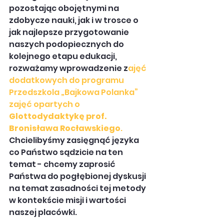
pozostając obojętnymi na 
zdobycze nauki, jak i w trosce o 
jak najlepsze przygotowanie 
naszych podopiecznych do 
kolejnego etapu edukacji, 
rozważamy wprowadzenie z
ajęć 
dodatkowych do programu 
Przedszkola „Bajkowa Polanka” 
zajęć opartych o 
Glottodydaktykę prof. 
Bronisława Rocławskiego
. 
Chcielibyśmy zasięgnąć języka 
co Państwo sądzicie na ten 
temat - chcemy zaprosić 
Państwa do pogłębionej dyskusji 
na temat zasadności tej metody 
w kontekście misji i wartości 
naszej placówki.