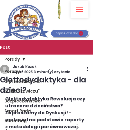
Zapisz dziecko
Post
Porady
Jakub Kozak
Porady
6 paź 2025
3 minut(y) czytania
Glottodydaktyka - dla
O przedszkolaku
dzieci?
O "żłobkowiczu"
Glottodydaktyka Rewolucja czy 
Bezpieczeństwo
utracone dzieciństwo? 
Expert Radzi
Zapraszamy do Dyskusji! - 
materiał na podstawie raporty 
parenting
z metodologii porównawczej. 