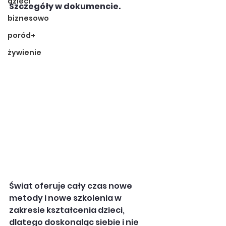
dzieci
Szczegóły w dokumencie. 
biznesowo
poród+
żywienie
Świat oferuje cały czas nowe 
metody i nowe szkolenia w 
zakresie kształcenia dzieci, 
dlatego doskonaląc siebie i nie 