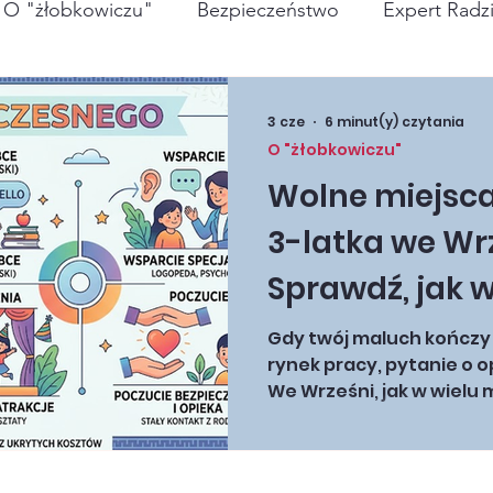
O "żłobkowiczu"
Bezpieczeństwo
Expert Radz
żywienie
3 cze
6 minut(y) czytania
O "żłobkowiczu"
Wolne miejsca
3-latka we Wr
Sprawdź, jak 
zapisać dzieck
Gdy twój maluch kończy 3
rynek pracy, pytanie o o
Bajkowej Pola
We Wrześni, jak w wielu 
miejsca w publicznych 
pewność rezer
są na wagę złota. Brak 
że rodzice 3-latków częs