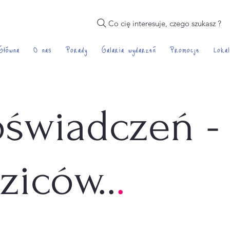
Co cię interesuje, czego szukasz ?
Główna
O nas
Porady
Galaria wydarzeń
Promocje
Lokal
oświadczeń -
ziców..
.