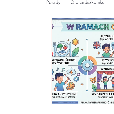
Porady
O przedszkolaku
biznesowo
poród+