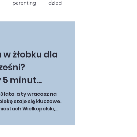
i
parenting
dzieci
 w żłobku dla
ześni?
w 5 minut
o online w
 lata, a ty wracasz na
piekę staje się kluczowe.
nce i mieć
miastach Wielkopolski,
placówkach opiekuńczych
wacji
żłobka gminnego sprawia,
to stają pod ścianą –