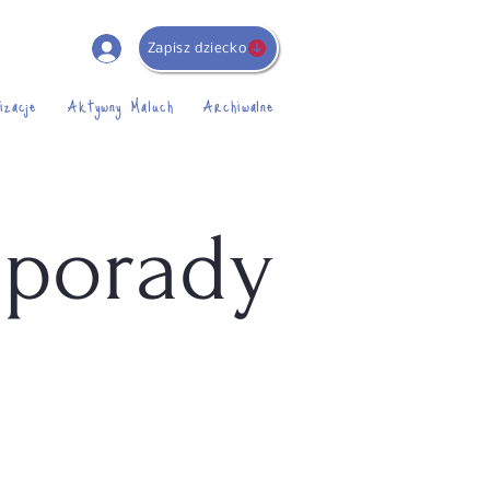
Zapisz dziecko
izacje
Aktywny Maluch
Archiwalne
 porady