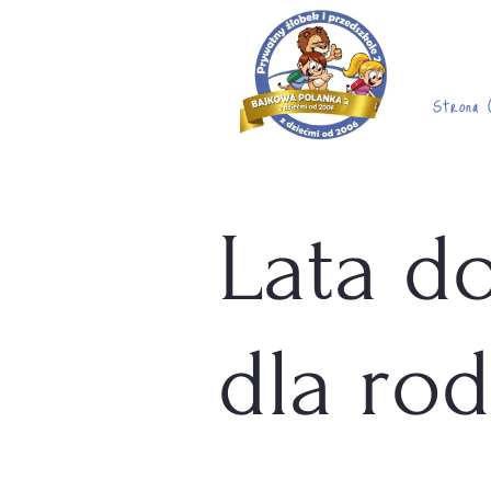
Strona 
Lata d
dla rod