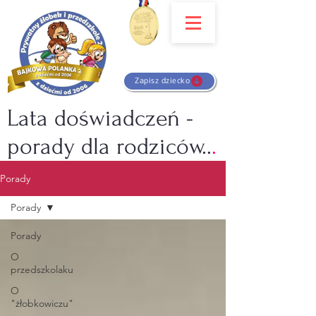
Zapisz dziecko
Lata doświadczeń -
porady dla rodziców..
.
Porady
Porady
Porady
O
przedszkolaku
O
"żłobkowiczu"