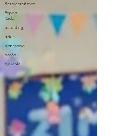
Bezpieczeństwo
Expert
Radzi
parenting
dzieci
biznesowo
poród+
żywienie