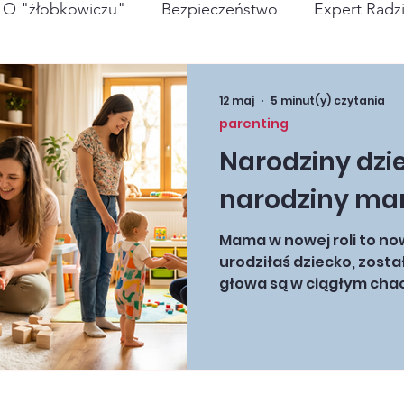
O "żłobkowiczu"
Bezpieczeństwo
Expert Radz
żywienie
12 maj
5 minut(y) czytania
parenting
Narodziny dzi
narodziny m
Mama w nowej roli to no
urodziłaś dziecko, zosta
głowa są w ciągłym chao
nadal pozostaje nieumyty
już pozostanie, a macie
się wyzwanie. Zatrzymaj 
tylko na najważniejszej d
dziecku. Nie zapominaj,