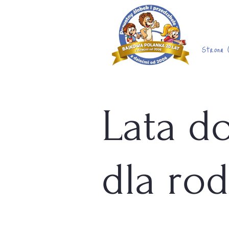
Strona 
Lata d
dla rod