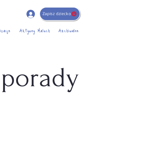
Zapisz dziecko
izacje
Aktywny Maluch
Archiwalne
 porady