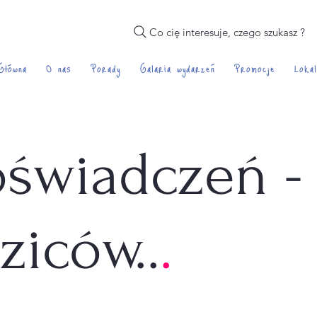
Co cię interesuje, czego szukasz ?
Główna
O nas
Porady
Galaria wydarzeń
Promocje
Lokal
oświadczeń -
ziców..
.