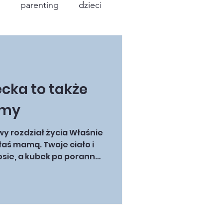
i
parenting
dzieci
ecka to także
amy
wy rozdział życia Właśnie
łaś mamą. Twoje ciało i
sie, a kubek po porannej
. Wydaje Ci się, że tak
rzyństwo to niekończące
się. Chcesz skupić się
la Ciebie osobie –
 że w tym wszystkim