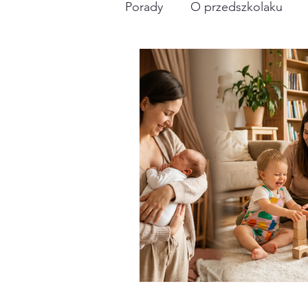
Porady
O przedszkolaku
biznesowo
poród+