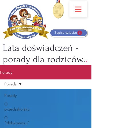
Zapisz dziecko
Lata doświadczeń -
porady dla rodziców..
.
Porady
Porady
Porady
O
przedszkolaku
O
"żłobkowiczu"