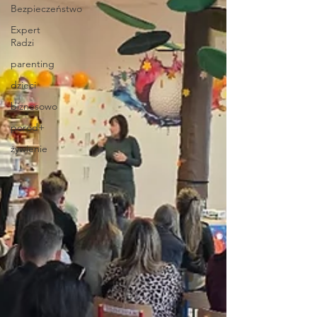
Bezpieczeństwo
Expert
Radzi
parenting
dzieci
biznesowo
poród+
żywienie