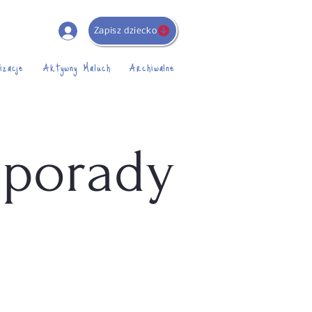
Zapisz dziecko
izacje
Aktywny Maluch
Archiwalne
 porady