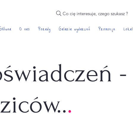
Co cię interesuje, czego szukasz ?
Główna
O nas
Porady
Galaria wydarzeń
Promocje
Lokal
oświadczeń -
ziców..
.