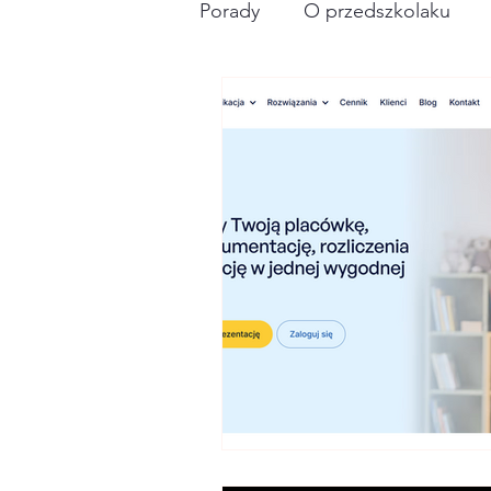
Porady
O przedszkolaku
biznesowo
poród+