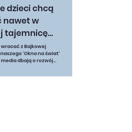
ekę? W tym artykule
e dzieci chcą
ć nawet w
j tajemnicę
t” Bajkowej
ą wracać z Bajkowej
t naszego 'Okna na świat'
l media dbają o rozwój