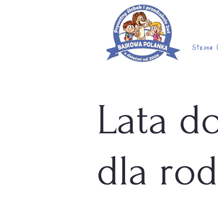
Strona 
Lata d
dla rod