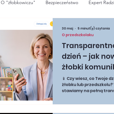
O "żłobkowiczu"
Bezpieczeństwo
Expert Radz
żywienie
30 maj
5 minut(y) czytania
O przedszkolaku
Transparentn
dzień – jak n
żłobki komunik
rodzicami? (Ap
📱 Czy wiesz, co Twoje dz
żłobku lub przedszkolu?
raporty, spotk
stawiamy na pełną transpar
komunikację z rodzicami
filarach: 1️⃣ Aplikacja m
prywatne centrum dowo