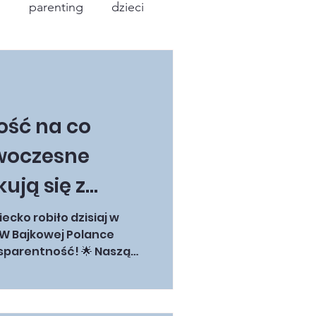
i
parenting
dzieci
ość na co
owoczesne
ują się z
likacje,
iecko robiło dzisiaj w
 W Bajkowej Polance
ania)
entność! 🌟 Naszą
 opieramy na 3 silnych
obilna INSO – Twoje
dzenia (podgląd