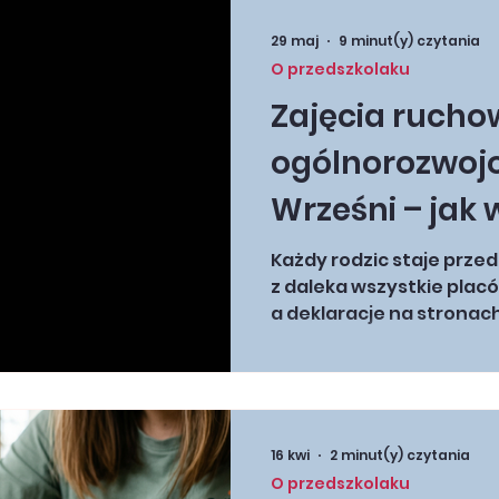
posiłków, snu, bezpieczn
rozliczenia). 2️⃣ Raporty
29 maj
9 minut(y) czytania
tylko suche liczby, ale 
O przedszkolaku
postępów Twojego maluch
Zajęcia ruchow
bezpośrednie – warsztat
ogólnorozwoj
Wrześni – jak
lub przedszkol
Każdy rodzic staje prz
z daleka wszystkie plac
rozwija pasje d
a deklaracje na stronac
zachęcająco, lecz identy
tylko zapewni
„zajęcia dodatkowe" – t
wszędzie. Problem w tym
marketingowymi nie zaw
oferta. Jak odróżnić pla
16 kwi
2 minut(y) czytania
inwestuje w rozwój Twoje
O przedszkolaku