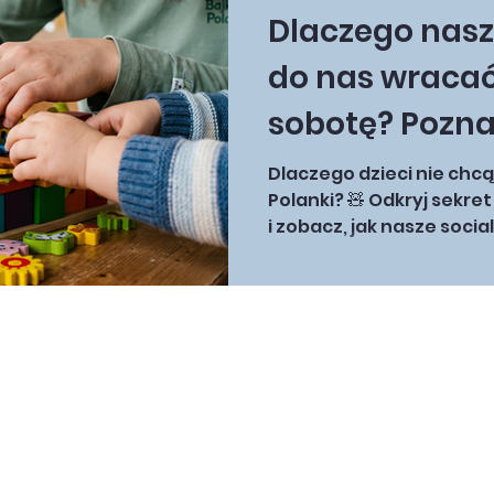
zapewnia wyłącznie opi
Dlaczego nasz
przeprowadzimy Cię
do nas wraca
sobotę? Pozna
„Okna na świa
Dlaczego dzieci nie chc
Polanki? 🧸 Odkryj sekre
Polanki!
i zobacz, jak nasze socia
Twojego dziecka!