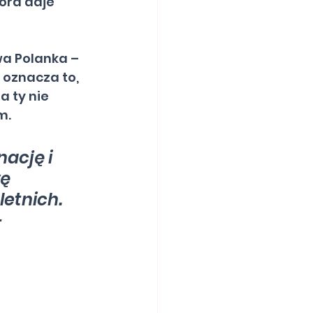
óra daje 
wa Polanka – 
 oznacza to, 
 ty nie 
m.
ację i 
ę 
etnich. 
 