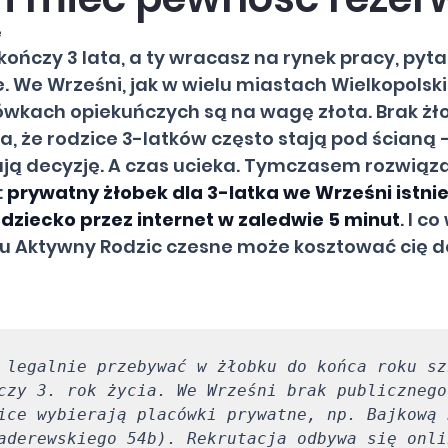
e
ończy 3 lata, a ty wracasz na rynek pracy, pyta
e. We Wrześni, jak w wielu miastach Wielkopolski
ówkach opiekuńczych są na wagę złota. Brak żł
 że rodzice 3-latków często stają pod ścianą –
ją decyzję. A czas ucieka. Tymczasem rozwiązan
 
prywatny żłobek dla 3-latka we Wrześni istnie
dziecko przez internet w zaledwie 5 minut
. I c
 Aktywny Rodzic czesne może kosztować cię d
 legalnie przebywać w żłobku do końca roku sz
czy 3. rok życia. We Wrześni brak publicznego
ice wybierają placówki prywatne, np. Bajkową 
aderewskiego 54b). Rekrutacja odbywa się onli