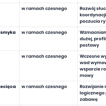
w ramach czesnego
Rozwój słuc
koordynacji
poczucia r
 smyka
w ramach czesnego
Wzmacniani
dużej, prof
postawy
w ramach czesnego
Wczesne wy
wad wymow
wsparcie ro
mowy
iecięca
w ramach czesnego
Rozwijanie 
logicznego 
zabawę