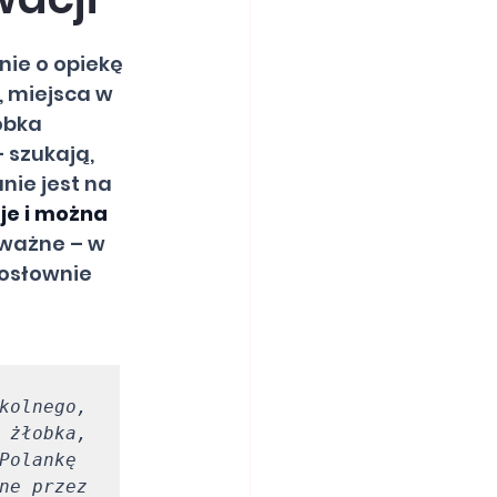
nie o opiekę 
, miejsca w 
obka 
 szukają, 
ie jest na 
je i można 
o ważne – w 
osłownie 
kolnego, 
 żłobka, 
Polankę 
ne przez 