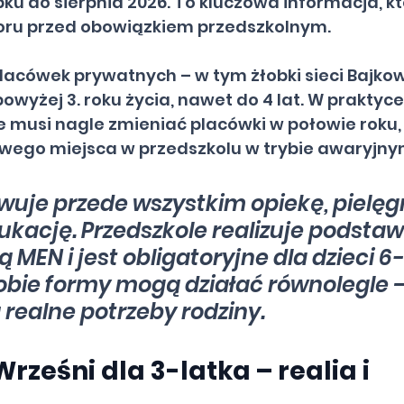
ku do sierpnia 2026. To kluczowa informacja, kt
oru przed obowiązkiem przedszkolnym.
placówek prywatnych – w tym żłobki sieci Bajko
powyżej 3. roku życia, nawet do 4 lat. W praktyce
ie musi nagle zmieniać placówki w połowie roku, a
wego miejsca w przedszkolu w trybie awaryjny
wuje przede wszystkim opiekę, pielęgn
kację. Przedszkole realizuje podstaw
EN i jest obligatoryjne dla dzieci 6-l
 obie formy mogą działać równolegle –
 realne potrzeby rodziny.
rześni dla 3-latka – realia i 