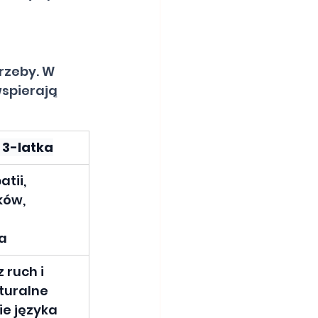
rzeby. W 
spierają 
 3-latka
tii, 
ków, 
a
 ruch i 
turalne 
ie języka