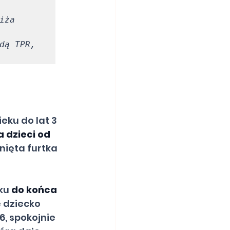
ża 
dą TPR, 
eku do lat 3 
 dzieci od 
nięta furtka 
ku 
do końca 
e dziecko 
6, spokojnie 