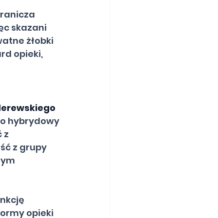
ranicza 
ęc skazani 
atne żłobki 
d opieki, 
derewskiego 
To hybrydowy 
 z 
ść z grupy 
nym 
unkcję 
formy opieki 