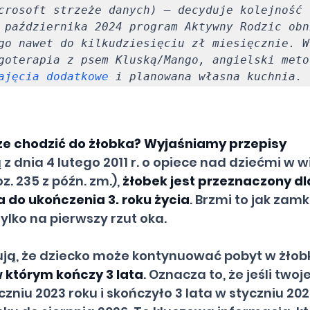
crosoft strzeże danych) – decyduje kolejność 
 października 2024 program Aktywny Rodzic obni
go nawet do kilkudziesięciu zł miesięcznie. W 
goterapia z psem Kluską/Mango, angielski meto
ajęcia dodatkowe
 i planowana własna kuchnia.
że chodzić do żłobka? Wyjaśniamy przepisy
z dnia 4 lutego 2011 r. o opiece nad dziećmi w wi
oz. 235 z późn. zm.), 
żłobek jest przeznaczony dla
a do ukończenia 3. roku życia
. Brzmi to jak zamk
tylko na pierwszy rzut oka.
ują, że dziecko może kontynuować pobyt w żłob
w którym kończy 3 lata
. Oznacza to, że jeśli twoj
czniu 2023 roku i skończyło 3 lata w styczniu 202