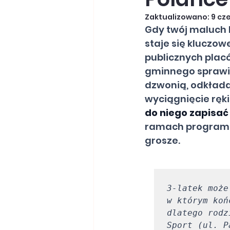
Zaktualizowano:
9 cz
Gdy twój maluch k
staje się kluczow
publicznych plac
gminnego sprawia,
dzwonią, odkłada
wyciągnięcie ręki:
do niego zapisać 
ramach programu
grosze.
3-latek może
w którym koń
dlatego rodz
Sport (ul. P