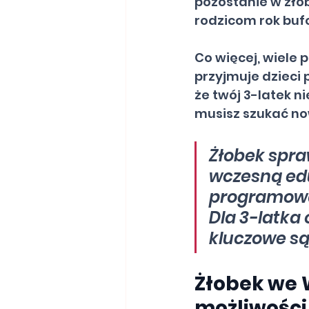
pozostanie w żłob
rodzicom rok buf
Co więcej, wiele 
przyjmuje dzieci 
że twój 3-latek n
musisz szukać no
Żłobek spra
wczesną edu
programową M
Dla 3-latka
kluczowe są
Żłobek we W
możliwości