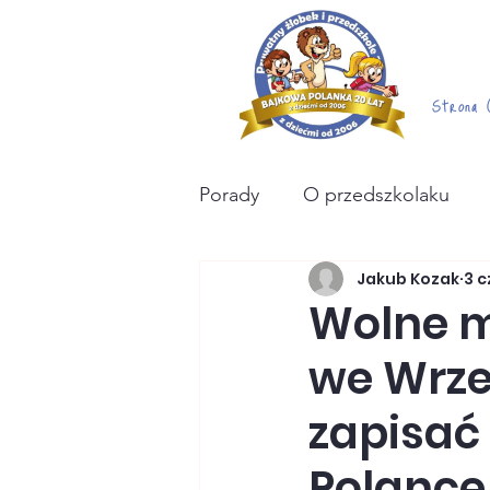
Strona 
Porady
O przedszkolaku
Jakub Kozak
3 c
biznesowo
poród+
Wolne m
we Wrze
zapisać
Polance