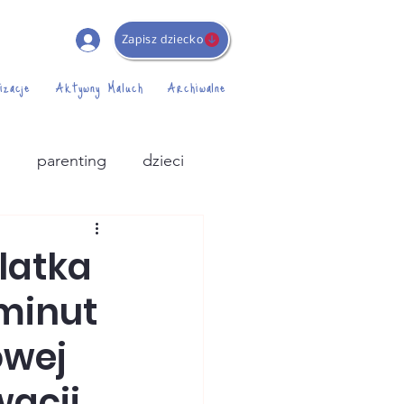
Zapisz dziecko
izacje
Aktywny Maluch
Archiwalne
i
parenting
dzieci
latka
 minut
owej
wacji