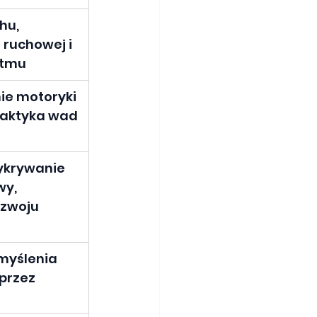
hu, 
 ruchowej i 
ytmu
e motoryki 
ilaktyka wad 
krywanie 
y, 
zwoju 
myślenia 
przez 