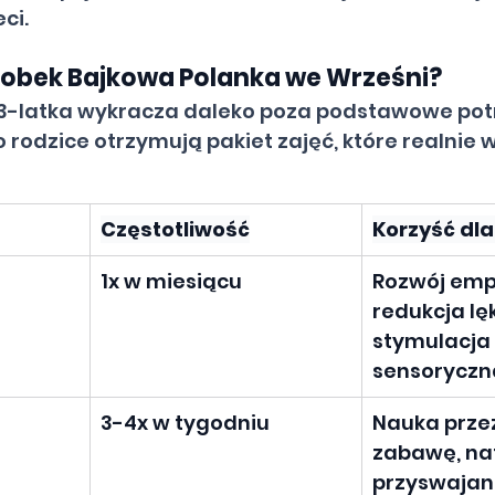
ci.
łobek Bajkowa Polanka we Wrześni?
a 3-latka wykracza daleko poza podstawowe pot
odzice otrzymują pakiet zajęć, które realnie w
Częstotliwość
Korzyść dla
1x w miesiącu
Rozwój empa
redukcja lę
stymulacja 
sensoryczn
3-4x w tygodniu
Nauka przez
zabawę, na
przyswajan