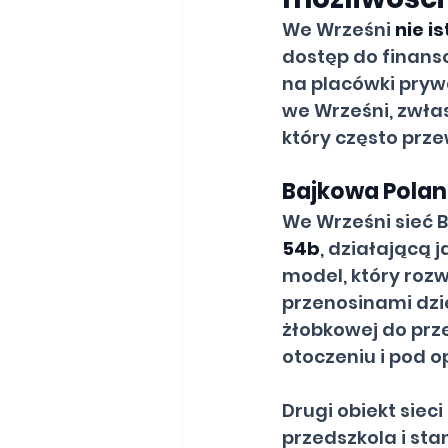
We Wrześni 
nie i
dostęp do finanso
na placówki prywa
we Wrześni, zwłas
który często prz
Bajkowa Polank
We Wrześni sieć 
54b
, działającą j
model, który roz
przenosinami dzie
żłobkowej do prz
otoczeniu i pod
Drugi obiekt sieci
przedszkola i stan