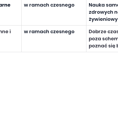
arne
w ramach czesnego
Nauka samod
zdrowych 
żywieniowy
ne i 
w ramach czesnego
Dobrze cza
poza schem
poznać się b