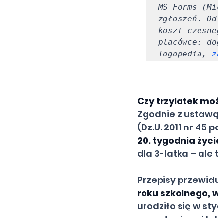
MS Forms (Mi
zgłoszeń. Od
koszt czesne
placówce: do
logopedia, 
z
Czy trzylatek mo
Zgodnie z ustawą 
(Dz.U. 2011 nr 45 p
20. tygodnia życi
dla 3-latka – ale 
Przepisy przewid
roku szkolnego, 
urodziło się w sty