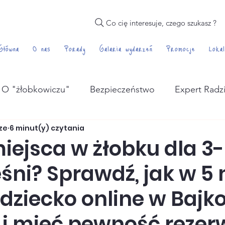
Co cię interesuje, czego szukasz ?
Główna
O nas
Porady
Galaria wydarzeń
Promocje
Lokal
O "żłobkowiczu"
Bezpieczeństwo
Expert Radz
ze
6 minut(y) czytania
żywienie
iejsca w żłobku dla 3-
śni? Sprawdź, jak w 5
 dziecko online w Bajk
 i mieć pewność rezer