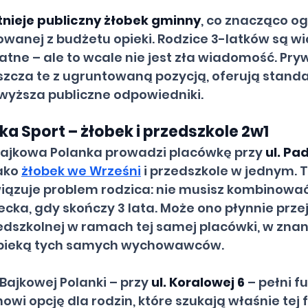
stnieje publiczny żłobek gminny
, co znacząco og
wanej z budżetu opieki. Rodzice 3-latków są wi
tne – ale to wcale nie jest zła wiadomość. Pryw
zcza te z ugruntowaną pozycją, oferują standar
ewyższa publiczne odpowiedniki.
a Sport – żłobek i przedszkole 2w1
Bajkowa Polanka prowadzi placówkę przy 
ul. Pa
ako 
żłobek we Wrześni
 i przedszkole w jednym. 
wiązuje problem rodzica: nie musisz kombinować
cka, gdy skończy 3 lata. Może ono płynnie przej
edszkolnej w ramach tej samej placówki, w zna
 opieką tych samych wychowawców.
 Bajkowej Polanki – przy 
ul. Koralowej 6
 – pełni f
owi opcję dla rodzin, które szukają właśnie tej 