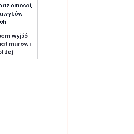
zielności, 
nawyków 
ch 
sem wyjść 
at murów i 
liżej