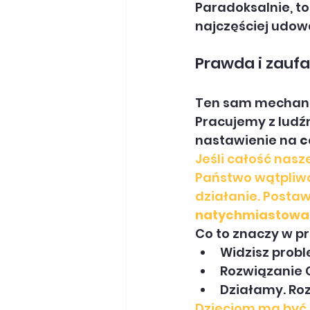
Paradoksalnie, to
najczęściej udowa
Prawda i zaufa
Ten sam mechani
Pracujemy z ludźm
nastawienie na 
c
Jeśli całość nasz
Państwo wątpliwoś
działanie. Postaw
natychmiastowa
Co to znaczy w p
Widzisz probl
Rozwiązanie C
Działamy. Ro
Dzieciom ma być 