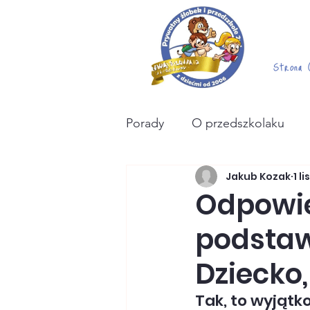
Strona 
Porady
O przedszkolaku
Jakub Kozak
1 l
biznesowo
poród+
Odpowie
podstaw
Dziecko
Tak, to wyjątk