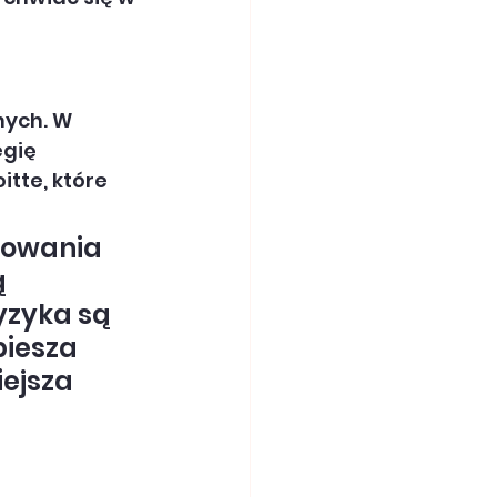
ych. W 
gię 
tte, które 
dowania 
 
yzyka są 
piesza 
ejsza 