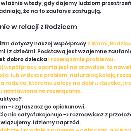
 właśnie wtedy, gdy dajemy ludziom przestrzeń,
dniają, że na to zaufanie zasługują.
nie w relacji z Rodzicem
zm dotyczy naszej współpracy 
z Wami, Rodzic
i i z dziećmi. Podstawą jest wzajemne zaufanie
el: dobro dziecka
 i rozwiązanie problemu.
ej współpracy oparta jest na prawdzie, to nawet 
ci lub widzicie problem, naturalną koleją rzecz
a rodzica, któremu zależy na dobru dziecka, jes
 i 
nastawiona na rozwiązanie
.
raktyce?
em -> zgłaszasz go opiekunowi.
ię nie satysfakcjonuje -> rozmawiasz z przeło
związujemy. Idziemy naprzód.
dobrze i zgodnie z prawem – 
cały czas
, a nie z