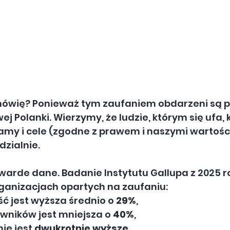
ówię? Ponieważ tym zaufaniem obdarzeni są pr
ej Polanki. Wierzymy, że ludzie, którym się ufa, 
amy i cele (zgodne z prawem i naszymi wartości
zialnie.
warde dane. Badanie Instytutu Gallupa z 2025 r
rganizacjach opartych na zaufaniu:
 jest wyższa średnio o 
29%
,
wników jest mniejsza o 
40%
,
e jest 
dwukrotnie wyższe
.