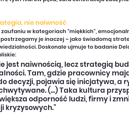
rategia, nie naiwność
 zaufaniu w kategoriach "miękkich", emocjonaln
 postrzegamy je inaczej – jako świadomą strate
edzialności. Doskonale ujmuje to badanie Deloi
liskie:
ie jest naiwnością, lecz strategią bu
lności. Tam, gdzie pracownicy mają
o decyzji, pojawia się inicjatywa, a r
chwytywane. (...) Taka kultura przys
zwiększa odporność ludzi, firmy i zmni
cji kryzysowych."