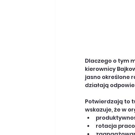
Dlaczego o tym m
kierownicy Bajkow
jasno określone r
działają odpowied
Potwierdzają to t
wskazuje, że w o
produktywność
rotacja praco
zaangażowani