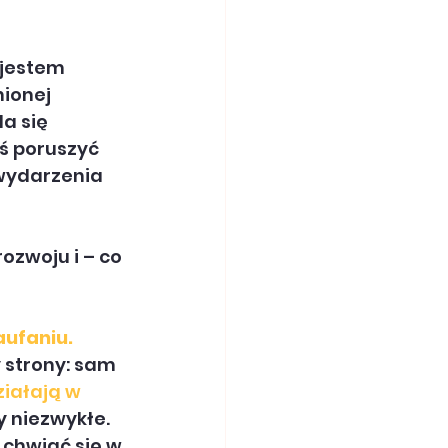
 jestem 
ionej 
a się 
iś poruszyć 
 wydarzenia 
zwoju i – co 
aufaniu.
 strony: sam 
ziałają w 
y niezwykłe. 
 chwiać się w 