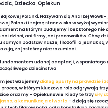
dzic, Dziecko, Opiekun
 Bajkowej Polanki. Nazywam się Andrzej Wowk -
owej Polanki i zajmę stanowisko w wyżej wymien
ndament na którym budujemy i bez którego nie d
 ani dzieci, ani firmy, ani pracowników. Chcę dz
 u samych podstaw naszej filozofii, a jednak są
zują, że jesteśmy niezrozumiani. 
t fundamentem udanej adaptacji, wspaniałego ro
szczęśliwego dzieciństwa.
 jest 
wzajemny 
dialog oparty na prawdzie i z
 proces, w którym kluczowe role odgrywają trzy
zice
 oraz my – 
Opiekunowie
. Kiedy te trzy 
siły d
 jasne, a komunikacja otwarta
 – dzieją się rzecz
n z tych filarów pęka, cała konstrukcja zaczyna