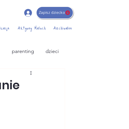
Zapisz dziecko
izacje
Aktywny Maluch
Archiwalne
i
parenting
dzieci
anie