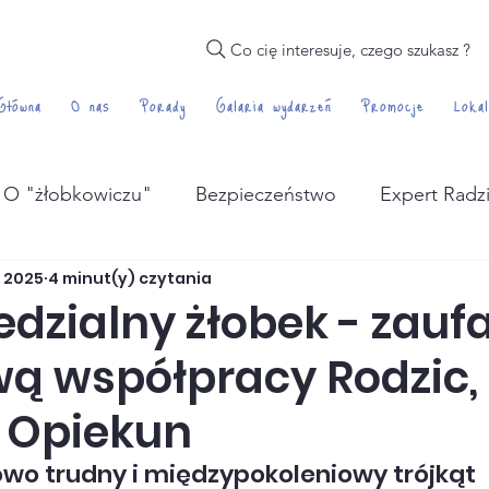
Co cię interesuje, czego szukasz ?
Główna
O nas
Porady
Galaria wydarzeń
Promocje
Lokal
O "żłobkowiczu"
Bezpieczeństwo
Expert Radz
is 2025
4 minut(y) czytania
żywienie
dzialny żłobek - zauf
ą współpracy Rodzic,
, Opiekun
owo trudny i międzypokoleniowy trójkąt 