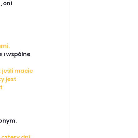
 oni 
ami.
 i wspólne 
jeśli macie 
y jest 
t 
żonym.
a cztery dni, 