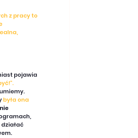
ch z pracy to 
e 
ealna, 
iast pojawia 
yć!".
ozumiemy.
y 
była ona 
nie 
rogramach, 
 działać 
wem. 