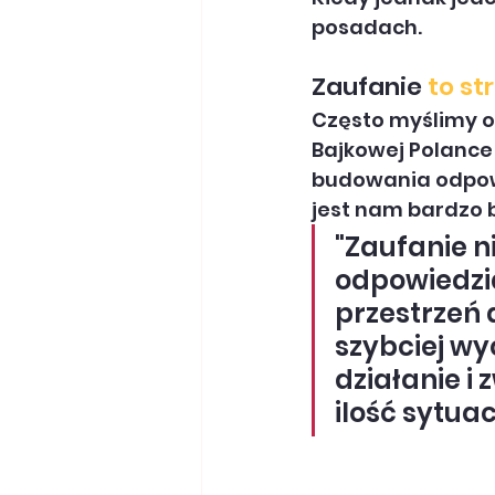
posadach.
Zaufanie
 to st
Często myślimy o
Bajkowej Polance
budowania odpowi
jest nam bardzo b
"Zaufanie n
odpowiedzia
przestrzeń d
szybciej wy
działanie i 
ilość sytua