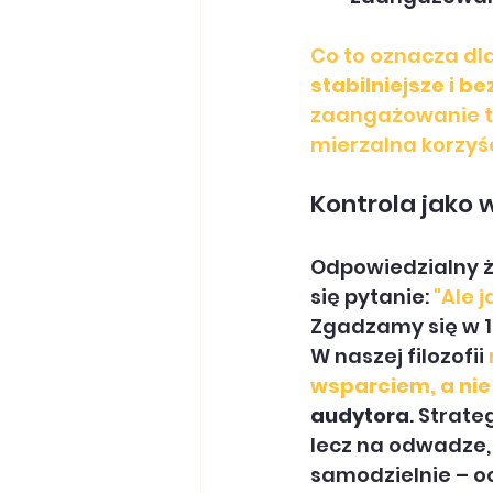
Co to oznacza dla
stabilniejsze i b
zaangażowanie t
mierzalna korzyś
Kontrola jako 
Odpowiedzialny żł
się pytanie: 
"Ale j
Zgadzamy się w 10
W naszej filozofii 
wsparciem, a ni
audytora
. Strat
lecz na odwadze,
samodzielnie – o