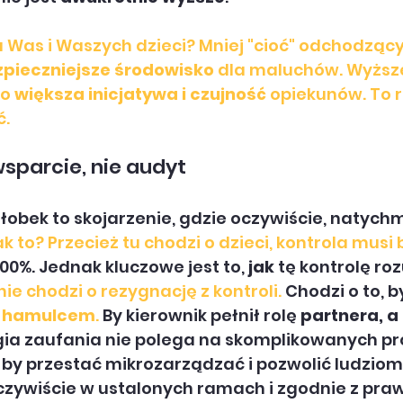
 Was i Waszych dzieci? Mniej "cioć" odchodzący
ezpieczniejsze środowisko
 dla maluchów. Wyższ
o 
większa inicjatywa i czujność
 opiekunów. To r
ć.
wsparcie, nie audyt
obek to skojarzenie, gdzie oczywiście, natychm
ak to? Przecież tu chodzi o dzieci, kontrola musi b
0%. Jednak kluczowe jest to, 
jak
 tę kontrolę r
nie chodzi o rezygnację z kontroli. 
Chodzi o to, b
e hamulcem
. 
By kierownik pełnił rolę 
partnera, a 
egia zaufania nie polega na skomplikowanych p
 by przestać mikrozarządzać i pozwolić ludziom
czywiście w ustalonych ramach i zgodnie z pra