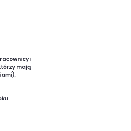
acownicy i 
którzy mają 
ami), 
oku 