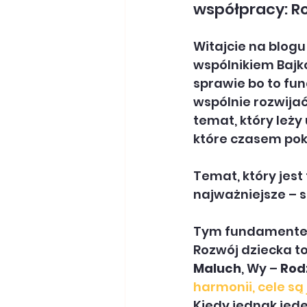
współpracy: Ro
Witajcie na blogu
wspólnikiem Bajk
sprawie bo to fu
wspólnie rozwijać
temat, który leży
które czasem poka
Temat, który jes
najważniejsze – 
Tym fundamentem
Rozwój dziecka to
Maluch
, Wy – 
Rod
harmonii, cele są
Kiedy jednak jede