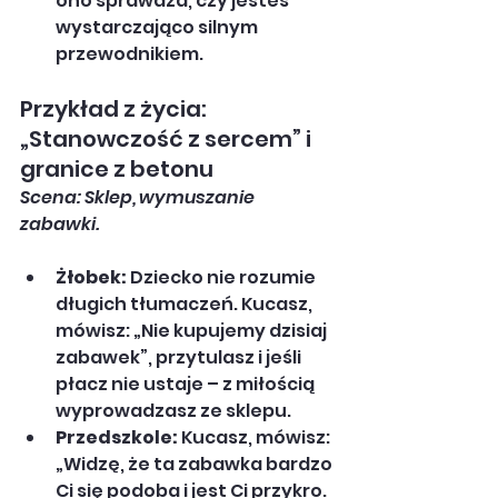
ono sprawdza, czy jesteś 
wystarczająco silnym 
przewodnikiem.
Przykład z życia: 
„Stanowczość z sercem” i 
granice z betonu
Scena: Sklep, wymuszanie 
zabawki.
Żłobek:
 Dziecko nie rozumie 
długich tłumaczeń. Kucasz, 
mówisz: „Nie kupujemy dzisiaj 
zabawek”, przytulasz i jeśli 
płacz nie ustaje – z miłością 
wyprowadzasz ze sklepu.
Przedszkole:
 Kucasz, mówisz: 
„Widzę, że ta zabawka bardzo 
Ci się podoba i jest Ci przykro. 