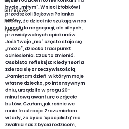
Bycie rodzicem to nie konkurs na 
dzieci
bycie „miłym”. W sieci żłobków i 
biznesowo
przedszkoli Bajkowa Polanka 
poród+
wiemy, że dzieci nie szukają w nas 
kumpli do negocjacji, ale silnych, 
żywienie
przewidywalnych opiekunów. 
Jeśli Twoje „nie” często staje się 
„może”, dziecko traci punkt 
odniesienia. Czas to zmienić.
Osobista refleksja: Kiedy teoria 
zderza się z rzeczywistością
„Pamiętam dzień, w którym moje 
własne dziecko, po intensywnym 
dniu, urządziło w progu 20-
minutową awanturę o zdjęcie 
butów. Czułam, jak rośnie we 
mnie frustracja. Zrozumiałam 
wtedy, że bycie 'specjalistą' nie 
zwalnia nas z bycia rodzicem, 