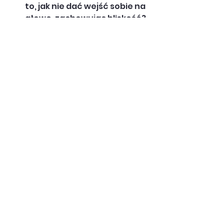
to, jak nie dać wejść sobie na 
głowę, zachowując bliskość? 
Daj znać w komentarzu, jak 
zareagowało Twoje dziecko!
Małgosia Korta
Specjalista ds. Social Media w 
Bajkowej Polance
Mama dwójki dzieci
#StawianieGranic
#SpokojnyRodzic
#RodzicielstwoBliskości
#EmocjeDziecka
#PewnyRodzic
O przedszkolaku
O "żłobkowiczu"
parenting