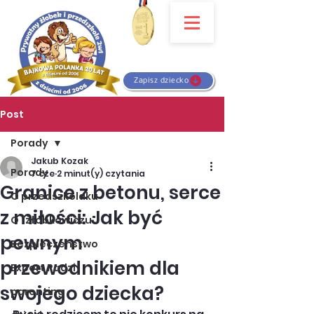
Zapisz dziecko
Post
Porady
Jakub Kozak
Porady
7 cze
2 minut(y) czytania
Granice z betonu, serce
O przedszkolaku
z miłości: Jak być
O "żłobkowiczu"
pewnym
Bezpieczeństwo
przewodnikiem dla
Expert Radzi
swojego dziecka?
parenting