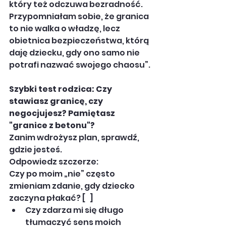
który też odczuwa bezradność. 
Przypomniałam sobie, że granica 
to nie walka o władzę, lecz 
obietnica bezpieczeństwa, którą 
daję dziecku, gdy ono samo nie 
potrafi nazwać swojego chaosu”.
Szybki test rodzica: Czy 
stawiasz granicę, czy 
negocjujesz? Pamiętasz 
"granice z betonu"?
Zanim wdrożysz plan, sprawdź, 
gdzie jesteś. 
Odpowiedz szczerze:
Czy po moim „nie” często 
zmieniam zdanie, gdy dziecko 
zaczyna płakać? [   ]
Czy zdarza mi się długo 
tłumaczyć sens moich 