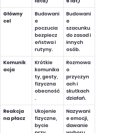
lata)
6 lat)
Główny 
Budowani
Budowani
cel
e 
e 
poczucia 
szacunku 
bezpiecz
do zasad i 
eństwa i 
innych 
rutyny.
osób.
Komunik
Krótkie 
Rozmowa 
acja
komunika
o 
ty, gesty, 
przyczyn
fizyczna 
ach i 
obecność
skutkach 
.
działań.
Reakcja 
Ukojenie 
Nazywani
na płacz
fizyczne, 
e emocji, 
bycie 
dawanie 
przy 
wyboru 