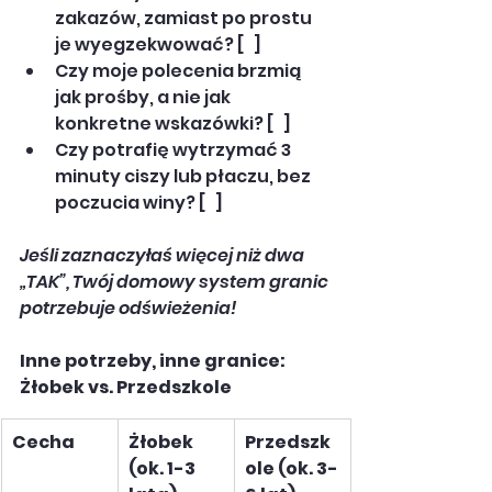
zakazów, zamiast po prostu 
je wyegzekwować? [   ]
Czy moje polecenia brzmią 
jak prośby, a nie jak 
konkretne wskazówki? [   ]
Czy potrafię wytrzymać 3 
minuty ciszy lub płaczu, bez 
poczucia winy? [   ]
Jeśli zaznaczyłaś więcej niż dwa 
„TAK”, Twój domowy system granic 
potrzebuje odświeżenia!
Inne potrzeby, inne granice: 
Żłobek vs. Przedszkole
Cecha
Żłobek 
Przedszk
(ok. 1-3 
ole (ok. 3-