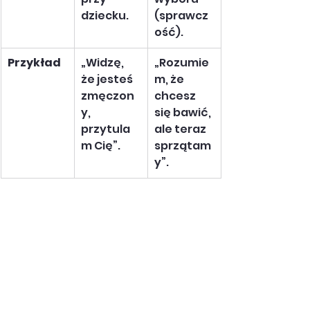
dziecku.
(sprawcz
ość).
Przykład
„Widzę, 
„Rozumie
że jesteś 
m, że 
zmęczon
chcesz 
y, 
się bawić, 
przytula
ale teraz 
m Cię”.
sprzątam
y”.