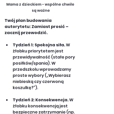
Mama z dzieckiem - wspólne chwile 
są ważne
Twój plan budowania 
autorytetu: Zamiast prosić – 
zacznij przewodzić.
Tydzień 1: Spokojna siła.
 W 
żłobku priorytetem jest 
przewidywalność (stałe pory 
posiłków/spania). W 
przedszkolu wprowadzamy 
proste wybory („Wybierasz 
niebieską czy czerwoną 
koszulkę?”).
Tydzień 2: Konsekwencja.
 W 
żłobku konsekwencją jest 
bezpieczne zatrzymanie (np. 