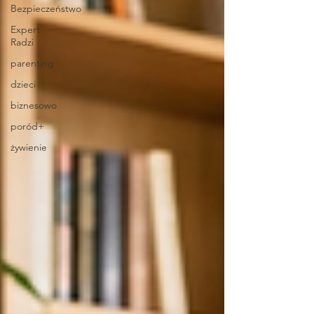
Bezpieczeństwo
Expert
Radzi
parenting
dzieci
biznesowo
poród+
żywienie