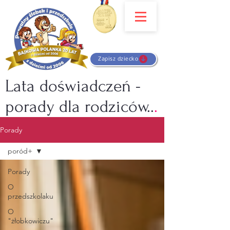
Zapisz dziecko
Lata doświadczeń -
porady dla rodziców..
.
Porady
poród+
Porady
O
przedszkolaku
O
"żłobkowiczu"